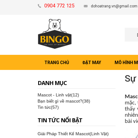
0904 772 125
dohoatrang.vn@gmail.com
TRANG CHỦ
ĐẶT MAY
MÔ HÌNH 
Sự 
DANH MỤC
Mascot - Linh vật(12)
Masc
Bạn biết gì về mascot?(38)
mặc,
Tin tức(57)
thấy 
nhiên
TIN TỨC NỔI BẬT
bài vi
Giải Pháp Thiết Kế Mascot(Linh Vật)