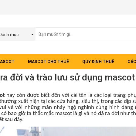
Danh mục
MASCOT
MASCOT CHO THUÊ
QUY ĐỊNH THUÊ
CÁC
ra đời và trào lưu sử dụng mascot
ot
hay còn được biết đến với cái tên là
các
loại trang ph
thường xuất hiện tại các cửa hàng, siêu thị, trong các dịp 
vui vẻ với những màn nhảy ngộ nghĩnh cùng hình dáng n
 có bao giờ ta thắc mắc mascot là gì và nó đã ra đời như 
ết sau đây
.