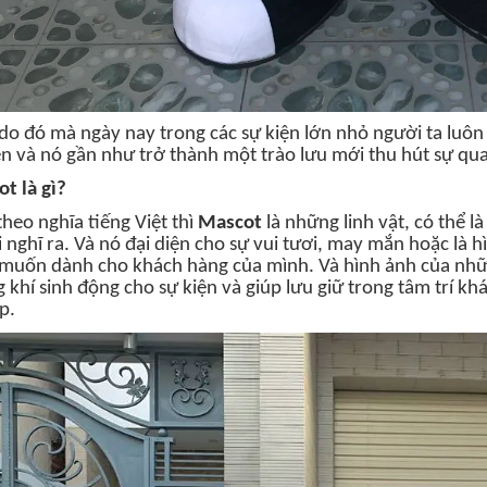
 do đó mà ngày nay trong các sự kiện lớn nhỏ người ta luô
ện và nó gần như trở thành một trào lưu mới thu hút sự qua
t là gì?
theo nghĩa tiếng Việt thì
Mascot
là những linh vật, có thể là
 nghĩ ra. Và nó đại diện cho sự vui tươi, may mắn hoặc là 
muốn dành cho khách hàng của mình. Và hình ảnh của nhữn
 khí sinh động cho sự kiện và giúp lưu giữ trong tâm trí 
p.