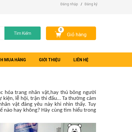
Đăng nhập
/
Đăng ký
0
Tìm Kiếm
Giỏ hàng
H MUA HÀNG
GIỚI THIỆU
LIÊN HỆ
ục hóa trang nhân vật
,hay thú bông người
sự kiện, lễ hội, trận thi đấu… Ta thường cảm
hân vật đáng yêu này khi nhìn thấy. Tuy
thế nào hay không? Hãy cùng tìm hiểu trong