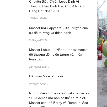
Chuyên Biệt: Chiến Lược Định Vị
Thương Hiệu Đỉnh Cao Cho 4 Ngành
Hàng Hot Nhất 2026
16/March/2026
.
Mascot hơi Capybara - Biểu tượng của
sự dễ thương và thịnh hành
25/August/2024
.
Mascot Labubu – Hành trình từ mascot
dễ thương đến biểu tượng văn hóa
toàn cầu
25/August/2024
.
Đặt may Mascot giá rẻ
07/March/2024
.
Những điều thú vị về linh vật của các kỳ
SEA Games mà bạn có thể chưa biết-
Mascot con thỏ Borey và Romduol Sea