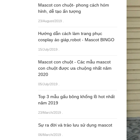
Mascot con chuột- phong cách hóm
hỉnh, dễ tạo ấn tượng
23/August/2019
.
Hướng dẫn cách làm trang phục
cosplay áo giáp,robot - Mascot BINGO
15/July/2019
.
Mascot con chuột - Các mẫu mascot
con chuột được ưa chuộng nhất năm
2020
05/July/2019
.
Top 3 mẫu gấu bông khổng lồ hot nhất
năm 2019
23/March/2019
.
Sự ra đời và trào lưu sử dụng mascot
06/March/2019
.