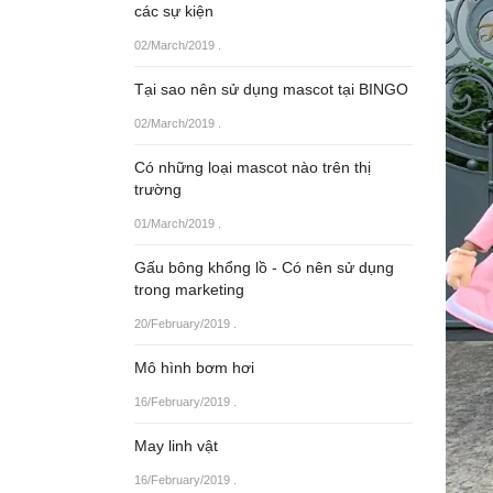
các sự kiện
02/March/2019
.
Tại sao nên sử dụng mascot tại BINGO
02/March/2019
.
Có những loại mascot nào trên thị
trường
01/March/2019
.
Gấu bông khổng lồ - Có nên sử dụng
trong marketing
20/February/2019
.
Mô hình bơm hơi
16/February/2019
.
May linh vật
16/February/2019
.