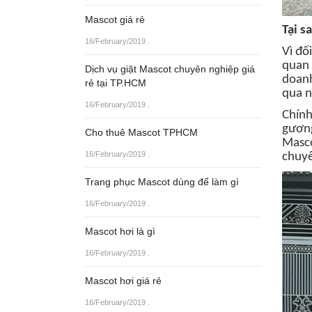
Mascot giá rẻ
Tại s
16/February/2019
.
Vì đố
quan 
Dịch vụ giặt Mascot chuyên nghiệp giá
doanh
rẻ tại TP.HCM
qua n
16/February/2019
.
Chính
gương
Cho thuê Mascot TPHCM
Masco
16/February/2019
.
chuyể
Trang phục Mascot dùng để làm gì
16/February/2019
.
Mascot hơi là gì
16/February/2019
.
Mascot hơi giá rẻ
16/February/2019
.