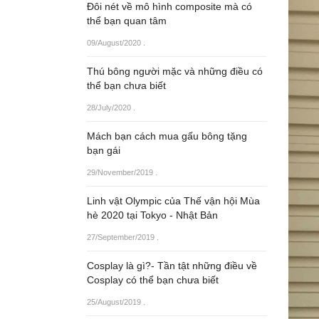
Đôi nét về mô hình composite mà có
thể bạn quan tâm
09/August/2020
.
Thú bông người mặc và những điều có
thể bạn chưa biết
28/July/2020
.
Mách bạn cách mua gấu bông tặng
bạn gái
29/November/2019
.
Linh vật Olympic của Thế vận hội Mùa
hè 2020 tại Tokyo - Nhật Bản
27/September/2019
.
Cosplay là gì?- Tần tật những điều về
Cosplay có thể bạn chưa biết
25/August/2019
.