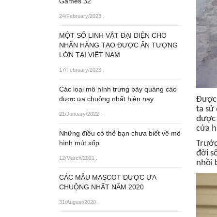
Games 32
24/February/2023
.
MỘT SỐ LINH VẬT ĐẠI DIỆN CHO
NHÃN HÀNG TẠO ĐƯỢC ẤN TƯỢNG
LỚN TẠI VIỆT NAM
17/February/2023
.
Các loại mô hình trưng bày quảng cáo
Được 
được ưa chuộng nhất hiện nay
ta sử
21/January/2022
.
được 
cửa h
Những điều có thể bạn chưa biết về mô
T
rước
hình mút xốp
đời s
12/March/2021
.
nhồi 
CÁC MẪU MASCOT ĐƯỢC ƯA
CHUỘNG NHẤT NĂM 2020
31/August/2020
.