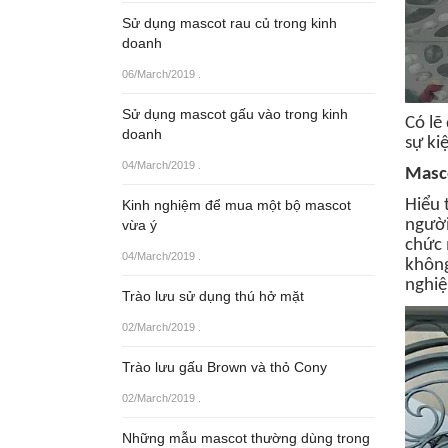
Sử dụng mascot rau củ trong kinh
doanh
06/March/2019
.
Sử dụng mascot gấu vào trong kinh
Có lẽ
doanh
sự ki
04/March/2019
.
Masco
Hiểu 
Kinh nghiệm để mua một bộ mascot
người
vừa ý
chức 
04/March/2019
.
không
nghiệ
Trào lưu sử dụng thú hở mặt
02/March/2019
.
Trào lưu gấu Brown và thỏ Cony
02/March/2019
.
Những mẫu mascot thường dùng trong