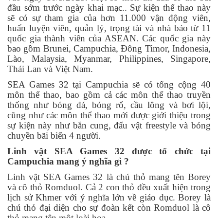
đầu sớm trước ngày khai mạc.. Sự kiện thể thao này
sẽ có sự tham gia của hơn 11.000 vận động viên,
huấn luyện viên, quản lý, trọng tài và nhà báo từ 11
quốc gia thành viên của ASEAN. Các quốc gia này
bao gồm Brunei, Campuchia, Đông Timor, Indonesia,
Lào, Malaysia, Myanmar, Philippines, Singapore,
Thái Lan và Việt Nam.
SEA Games 32 tại Campuchia sẽ có tổng cộng 40
môn thể thao, bao gồm cả các môn thể thao truyền
thống như bóng đá, bóng rổ, cầu lông và bơi lội,
cũng như các môn thể thao mới được giới thiệu trong
sự kiện này như bắn cung, đấu vật freestyle và bóng
chuyền bãi biển 4 người.
Linh vật SEA Games 32 được tổ chức tại
Campuchia mang ý nghĩa gì ?
Linh vật SEA Games 32 là chú thỏ mang tên Borey
và cô thỏ Romduol. Cả 2 con thỏ đều xuất hiện trong
lịch sử Khmer với ý nghĩa lớn về giáo dục. Borey là
chú thỏ đại diện cho sự đoàn kết còn Romduol là cô
thỏ mang tên một loài hoa.