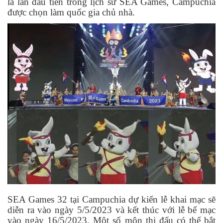
là lần đầu tiên trong lịch sử SEA Games, Campuchia
được chọn làm quốc gia chủ nhà.
SEA Games 32 tại Campuchia dự kiến lễ khai mạc sẽ
diễn ra vào ngày 5/5/2023 và kết thúc với lễ bế mạc
vào ngày 16/5/2023. Một số môn thi đấu có thể bắt