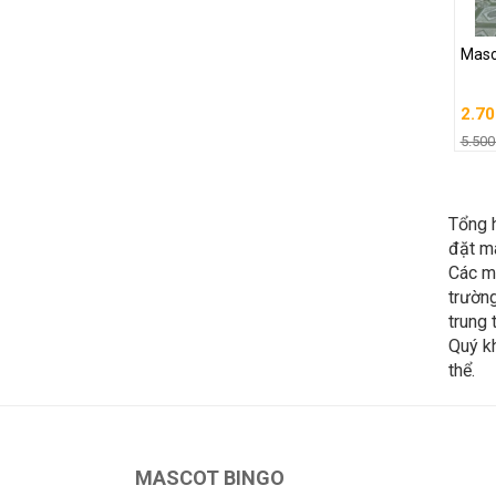
Masc
Masc
2.70
5.500
2.70
G
5.500
Tổng 
đặt ma
Các 
trường
trung t
Quý k
thể.
MASCOT BINGO