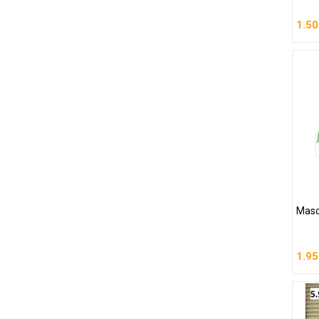
1.50
G
Masc
Masc
1.95
1.95
G