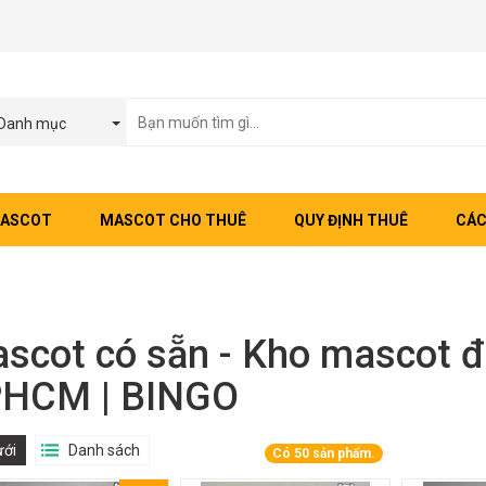
Danh mục
MASCOT
MASCOT CHO THUÊ
QUY ĐỊNH THUÊ
CÁC
scot có sẵn - Kho mascot đ
HCM | BINGO
ưới
Danh sách
Có
50
sản phẩm.