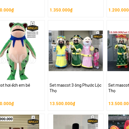
0.000₫
1.350.000₫
1.200.00
iỏ hàng
Giỏ hàng
Giỏ hàn
Set mascot 3 ông Phước
Set masco
ot hơi ếch em bé
Lộc Thọ
Lộc Thọ
ot hơi ếch em bé
Set mascot 3 ông Phước Lộc
Set mascot
0.000₫
13.500.000₫
13.500.0
Thọ
Thọ
0.000₫
13.500.000₫
13.500.0
iỏ hàng
Giỏ hàng
Giỏ hàn