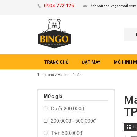
0904 772 125
dohoatrang.vn@gmail.com
TRANG CHỦ
ĐẶT MAY
MÔ HÌNH 
Trang chủ
Mascot có sẵn
Ma
Mức giá
TP
Dưới 200.000đ
200.000đ - 500.000đ
L
Trên 500.000đ