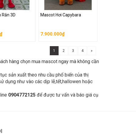
n Rắn 3D
Mascot Hơi Capybara
n Rắn 3D
Mascot Hơi Capybara
0₫
7.900.000₫
0₫
7.900.000₫
g
Giỏ hàng
1
2
3
4
»
hách hàng chọn mua mascot ngay mà không cần
tục sản xuất theo nhu cầu phổ biến của thị
ử dụng như vào các dịp lễ,tết,hallowen hoặc
line
0904772125
để được tư vấn và báo giá cụ
I