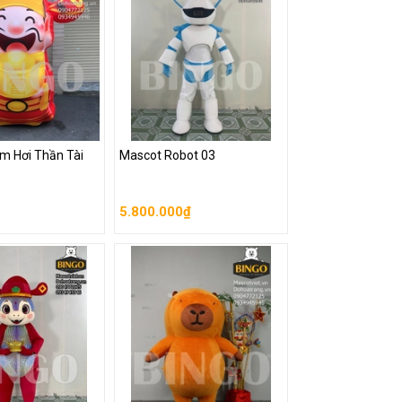
m Hơi Thần Tài
Mascot Robot 03
m Hơi Thần Tài
Mascot Robot 03
5.800.000₫
5.800.000₫
ng
Giỏ hàng