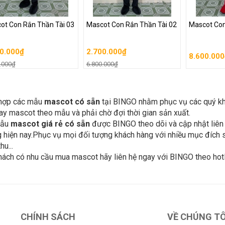
ot Con Rắn Thần Tài 03
Mascot Con Rắn Thần Tài 02
Mascot Co
ot Con Rắn Thần Tài 03
Mascot Con Rắn Thần Tài 02
Mascot Co
8.600.00
0.000₫
2.700.000₫
.000₫
6.800.000₫
0.000₫
2.700.000₫
8.600.00
iỏ hàng
Giỏ hàng
Giỏ hàn
.000₫
6.800.000₫
hợp các mẫu
mascot có sẵn
tại BINGO nhằm phục vụ các quý k
y mascot theo mẫu và phải chờ đợi thời gian sản xuất.
mẫu
mascot giá rẻ có sẵn
được BINGO theo dõi và cập nhật liên 
 hiện nay.Phục vụ mọi đối tượng khách hàng với nhiều mục đích s
hu...
hách có nhu cầu mua mascot hãy liên hệ ngay với BINGO theo hot
CHÍNH SÁCH
VỀ CHÚNG TÔ