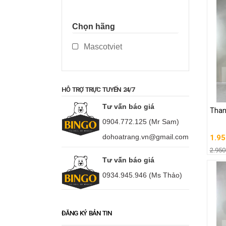
Chọn hãng
Mascotviet
HỖ TRỢ TRỰC TUYẾN 24/7
Than
Tư vấn báo giá
Than
1.95
0904.772.125 (Mr Sam)
2.950
dohoatrang.vn@gmail.com
1.95
G
2.950
Tư vấn báo giá
0934.945.946 (Ms Thảo)
ĐĂNG KÝ BẢN TIN