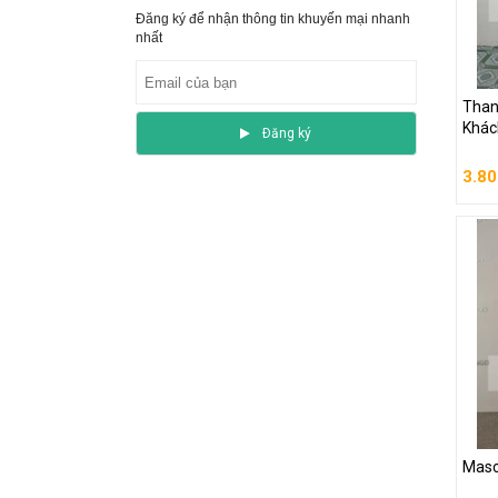
Đăng ký để nhận thông tin khuyến mại nhanh
nhất
Than
Khác
Than
3.80
Khác
Ðăng ký
3.80
G
Masc
Masc
1.50