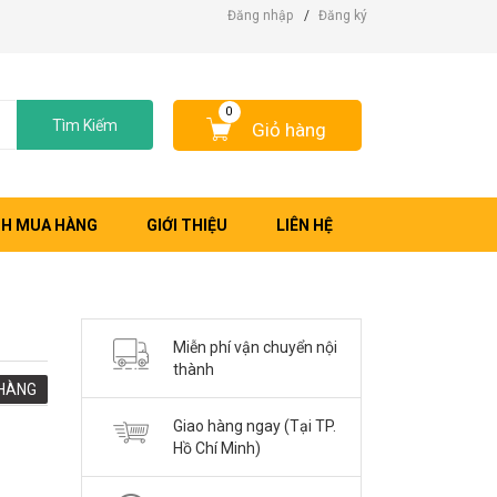
Đăng nhập
/
Đăng ký
0
Tìm Kiếm
Giỏ hàng
H MUA HÀNG
GIỚI THIỆU
LIÊN HỆ
Miễn phí vận chuyển nội
thành
HÀNG
Giao hàng ngay (Tại TP.
Hồ Chí Minh)