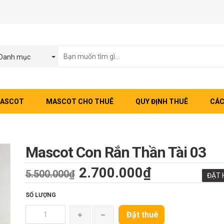
Danh mục
MASCOT
MASCOT CHO THUÊ
QUY ĐỊNH THUÊ
CÁC
Mascot Con Rắn Thần Tài 03
2.700.000₫
5.500.000₫
ĐẶT 
SỐ LƯỢNG
Đặt thuê