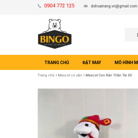
0904 772 125
dohoatrang.vn@gmail.com
TRANG CHỦ
ĐẶT MAY
MÔ HÌNH 
Trang chủ
Mascot có sẵn
Mascot Con Rắn Thần Tài 03