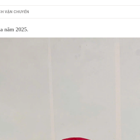
CH VẬN CHUYỂN
của năm 2025.