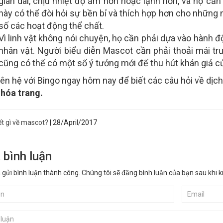
gian dài, chịu nhiệt độ ấm hơn hoặc lạnh hơn, và họ cầ
này có thể đòi hỏi sự bền bỉ và thích hợp hơn cho những 
số các hoạt động thể chất.
Vì linh vật không nói chuyện, họ cần phải dựa vào hành đ
nhân vật. Người biểu diễn Mascot cần phải thoải mái t
cũng có thể có một số ý tưởng mới để thu hút khán giả 
iên hệ với Bingo ngay hôm nay để biết các câu hỏi về dịc
hóa trang.
ết gì về mascot?
|
28/April/2017
 bình luận
 gửi bình luận thành công. Chúng tôi sẽ đăng bình luận của bạn sau khi k