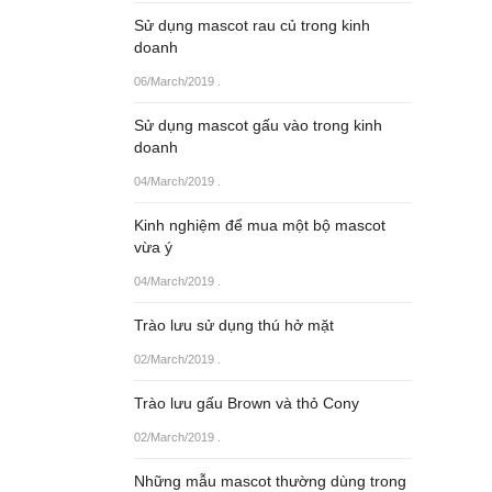
Sử dụng mascot rau củ trong kinh
doanh
06/March/2019
.
Sử dụng mascot gấu vào trong kinh
doanh
04/March/2019
.
Kinh nghiệm để mua một bộ mascot
vừa ý
04/March/2019
.
Trào lưu sử dụng thú hở mặt
02/March/2019
.
Trào lưu gấu Brown và thỏ Cony
02/March/2019
.
Những mẫu mascot thường dùng trong