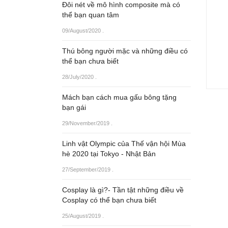
Đôi nét về mô hình composite mà có
thể bạn quan tâm
09/August/2020
.
Thú bông người mặc và những điều có
thể bạn chưa biết
28/July/2020
.
Mách bạn cách mua gấu bông tặng
bạn gái
29/November/2019
.
Linh vật Olympic của Thế vận hội Mùa
hè 2020 tại Tokyo - Nhật Bản
27/September/2019
.
Cosplay là gì?- Tần tật những điều về
Cosplay có thể bạn chưa biết
25/August/2019
.