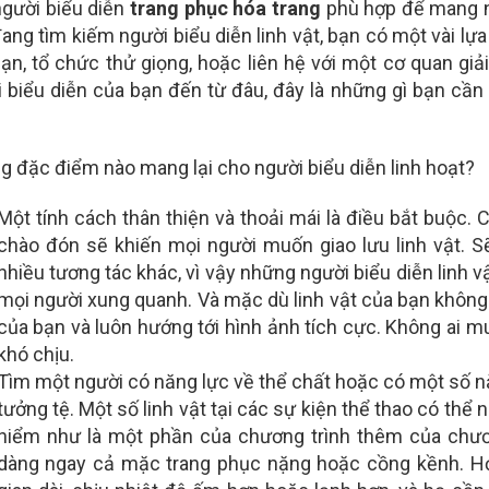
gười biểu diễn
trang phục hóa trang
phù hợp để mang n
ang tìm kiếm người biểu diễn linh vật, bạn có một vài lự
ạn, tổ chức thử giọng, hoặc liên hệ với một cơ quan giả
 biểu diễn của bạn đến từ đâu, đây là những gì bạn cầ
 đặc điểm nào mang lại cho người biểu diễn linh hoạt?
Một tính cách thân thiện và thoải mái là điều bắt buộc. Ch
chào đón sẽ khiến mọi người muốn giao lưu linh vật. Sẽ
nhiều tương tác khác, vì vậy những người biểu diễn linh 
mọi người xung quanh. Và mặc dù linh vật của bạn không 
của bạn và luôn hướng tới hình ảnh tích cực. Không ai m
khó chịu.
Tìm một người có năng lực về thể chất hoặc có một số nă
tưởng tệ. Một số linh vật tại các sự kiện thể thao có th
hiểm như là một phần của chương trình thêm của chươn
dàng ngay cả mặc trang phục nặng hoặc cồng kềnh. Họ 