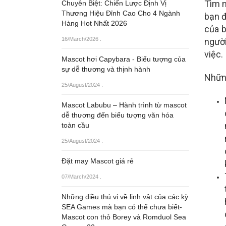
Tìm n
Chuyên Biệt: Chiến Lược Định Vị
Thương Hiệu Đỉnh Cao Cho 4 Ngành
bạn đ
Hàng Hot Nhất 2026
của b
16/March/2026
.
người
việc.
Mascot hơi Capybara - Biểu tượng của
sự dễ thương và thịnh hành
Những
25/August/2024
.
Mascot Labubu – Hành trình từ mascot
dễ thương đến biểu tượng văn hóa
toàn cầu
25/August/2024
.
Đặt may Mascot giá rẻ
07/March/2024
.
Những điều thú vị về linh vật của các kỳ
SEA Games mà bạn có thể chưa biết-
Mascot con thỏ Borey và Romduol Sea