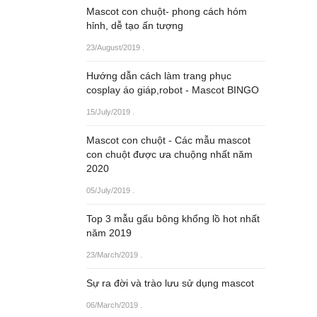
Mascot con chuột- phong cách hóm
hỉnh, dễ tạo ấn tượng
23/August/2019
.
Hướng dẫn cách làm trang phục
cosplay áo giáp,robot - Mascot BINGO
15/July/2019
.
Mascot con chuột - Các mẫu mascot
con chuột được ưa chuộng nhất năm
2020
05/July/2019
.
Top 3 mẫu gấu bông khổng lồ hot nhất
năm 2019
23/March/2019
.
Sự ra đời và trào lưu sử dụng mascot
06/March/2019
.