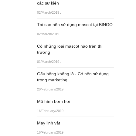
các sự kiện
02/March/2019
.
Tại sao nên sử dụng mascot tại BINGO
02/March/2019
.
Có những loại mascot nào trên thị
trường
01/March/2019
.
Gấu bông khổng lồ - Có nên sử dụng
trong marketing
20/February/2019
.
Mô hình bơm hơi
16/February/2019
.
May linh vật
16/February/2019
.