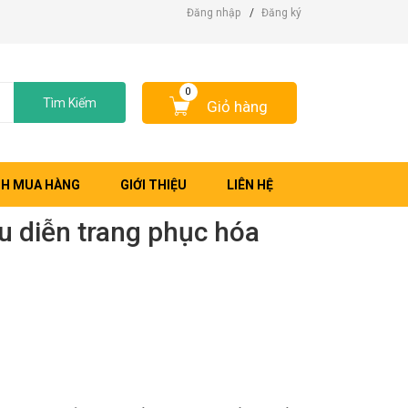
Đăng nhập
/
Đăng ký
0
Tìm Kiếm
Giỏ hàng
H MUA HÀNG
GIỚI THIỆU
LIÊN HỆ
u diễn trang phục hóa