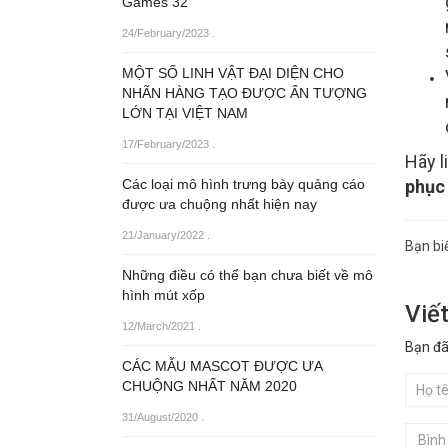
Games 32
24/February/2023
.
MỘT SỐ LINH VẬT ĐẠI DIỆN CHO
NHÃN HÀNG TẠO ĐƯỢC ẤN TƯỢNG
LỚN TẠI VIỆT NAM
17/February/2023
.
Hãy l
Các loại mô hình trưng bày quảng cáo
phục 
được ưa chuộng nhất hiện nay
21/January/2022
.
Bạn bi
Những điều có thể bạn chưa biết về mô
hình mút xốp
Viết
12/March/2021
.
Bạn đã
CÁC MẪU MASCOT ĐƯỢC ƯA
CHUỘNG NHẤT NĂM 2020
31/August/2020
.