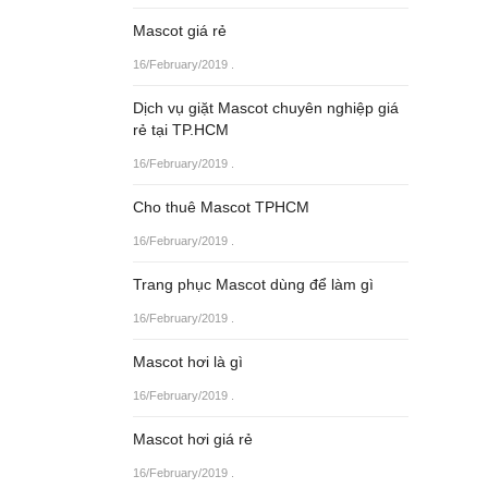
Mascot giá rẻ
16/February/2019
.
Dịch vụ giặt Mascot chuyên nghiệp giá
rẻ tại TP.HCM
16/February/2019
.
Cho thuê Mascot TPHCM
16/February/2019
.
Trang phục Mascot dùng để làm gì
16/February/2019
.
Mascot hơi là gì
16/February/2019
.
Mascot hơi giá rẻ
16/February/2019
.