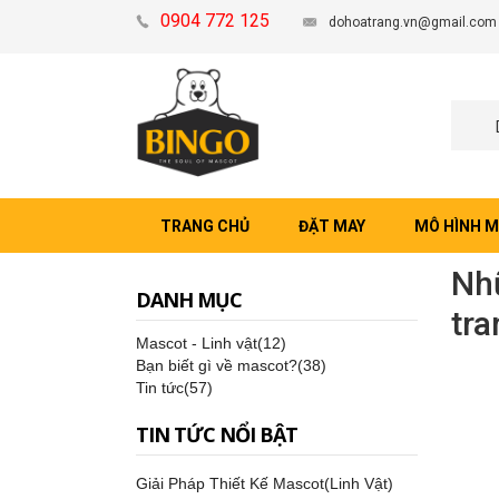
0904 772 125
dohoatrang.vn@gmail.com
TRANG CHỦ
ĐẶT MAY
MÔ HÌNH 
Nhữ
DANH MỤC
tra
Mascot - Linh vật(12)
Bạn biết gì về mascot?(38)
Tin tức(57)
TIN TỨC NỔI BẬT
Giải Pháp Thiết Kế Mascot(Linh Vật)