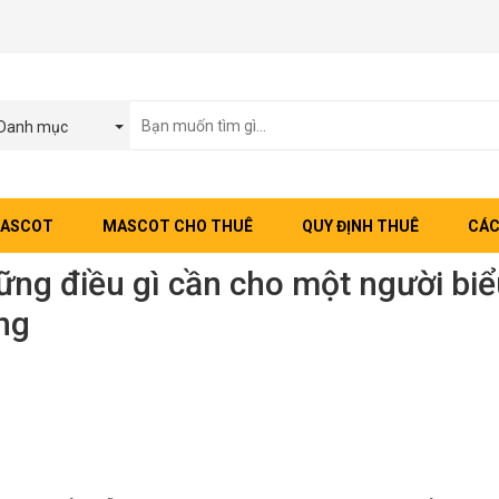
Danh mục
MASCOT
MASCOT CHO THUÊ
QUY ĐỊNH THUÊ
CÁC
ng điều gì cần cho một người biể
ng