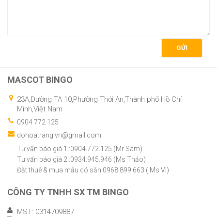
GỬI
MASCOT BINGO
23A,Đường TA 10,Phường Thới An,Thành phố Hồ Chí
Minh,Việt Nam
0904 772 125
dohoatrang.vn@gmail.com
Tư vấn báo giá 1 :0904.772.125 (Mr Sam)
Tư vấn báo giá 2 :0934.945.946 (Ms Thảo)
Đặt thuê & mua mẫu có sẵn 0968.899.663 ( Ms Vi)
CÔNG TY TNHH SX TM BINGO
MST: 0314709887