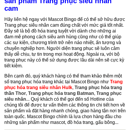
sản phẩm Trang phục siêu nhân
cam
Hãy liên hệ ngay với Mascot Bingo để có thể sở hữu được
Trang phục siêu nhân cam đúng chất với mức giá tốt nhất.
Đây sẽ là bộ đồ hóa trang tuyệt vời dành cho những ai
đam mê phong cách siêu anh hùng cũng như có thể giúp
các sự kiện, chương trình trở nên náo nhiệt, ấn tượng và
chuyên nghiệp hơn. Người diện trang phục sẽ luôn cảm
thấy dễ chịu, tự tin trong mọi hoạt động. Ngoài ra, với bộ
trang phục này có thể sử dụng được lâu dài nên sẽ cực kỳ
tiết kiệm.
Bên cạnh đó, quý khách hàng có thể tham khảo thêm một
số trang phục hóa trang khác tại Mascot Bingo như
Trang
phục hóa trang siêu nhân Hulk
,
Trang phục hóa trang
thần Thor
,
Trang phục hóa trang Batman
,
Trang phục
siêu nhân
... Quý khách có thể gọi đến số Hotline của
chúng tôi để được tư vấn thêm các thông tin chi tiết hơn về
sản phẩm và đặt hàng nhanh chóng, giao hàng tận nơi trên
toàn quốc. Mascot Bingo chính là lựa chọn hàng đầu cho
những sản phẩm như mascot, đồ hóa trang, gấu bông...