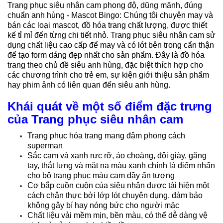
Trang phục siêu nhân cam phong độ, dũng mãnh, đúng
chuẩn anh hùng - Mascot Bingo: Chúng tôi chuyên may và
bán các loại mascot, đồ hóa trang chất lượng, được thiết
kế tỉ mỉ đến từng chi tiết nhỏ. Trang phục siêu nhân cam sử
dụng chất liệu cao cấp để may và có lót bên trong cẩn thận
để tạo form dáng đẹp nhất cho sản phẩm. Đây là đồ hóa
trang theo chủ đề siêu anh hùng, đặc biệt thích hợp cho
các chương trình cho trẻ em, sự kiện giới thiệu sản phẩm
hay phim ảnh có liên quan đến siêu anh hùng.
Khái quát về một số điểm đặc trưng
của Trang phục siêu nhân cam
Trang phục hóa trang mang đậm phong cách
superman
Sắc cam và xanh rực rỡ, áo choàng, đôi giày, găng
tay, thắt lưng và mặt nạ màu xanh chính là điểm nhấn
cho bộ trang phục màu cam đầy ấn tượng
Cơ bắp cuồn cuộn của siêu nhân được tái hiện một
cách chân thực bởi lớp lót chuyên dụng, đảm bảo
không gây bí hay nóng bức cho người mặc
Chất liệu vải mềm mịn, bền màu, có thể dễ dàng vệ