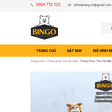
0904 772 125
dohoatrang.vn@gmail.com
TRANG CHỦ
ĐẶT MAY
MÔ HÌNH 
Trang chủ
Trang phục thú hở mặt
Trang Phục Thú Hở Mặt 