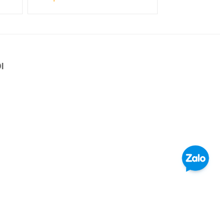
Xem chi tiết
I