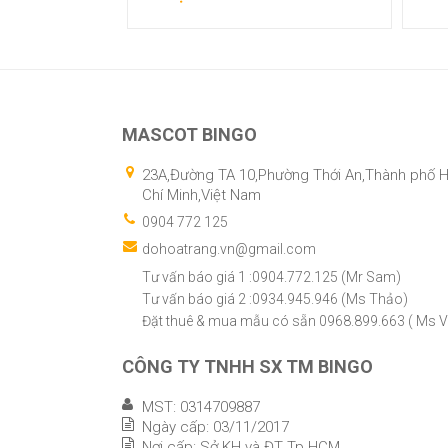
Xem chi tiết
Xem
MASCOT BINGO
23A,Đường TA 10,Phường Thới An,Thành phố 
Chí Minh,Việt Nam
0904 772 125
dohoatrang.vn@gmail.com
Tư vấn báo giá 1 :0904.772.125 (Mr Sam)
Tư vấn báo giá 2 :0934.945.946 (Ms Thảo)
Đặt thuê & mua mẫu có sẵn 0968.899.663 ( Ms V
CÔNG TY TNHH SX TM BINGO
MST: 0314709887
Ngày cấp: 03/11/2017
Nơi cấp: Sở KH và ĐT Tp HCM