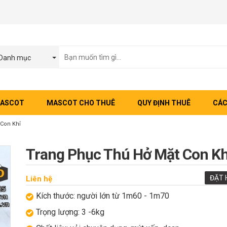
Danh mục
MASCOT
MASCOT CHO THUÊ
QUY ĐỊNH THUÊ
CÁC
Con Khỉ
Trang Phục Thú Hở Mặt Con Kh
ĐẶT 
Liên hệ
Kích thước: người lớn từ 1m60 - 1m70
Trọng lượng: 3 -6kg