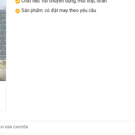
Chất liệu: vải chuyên dụng, mút xốp, dcan
Sản phẩm: có đặt may theo yêu cầu
CH VẬN CHUYỂN