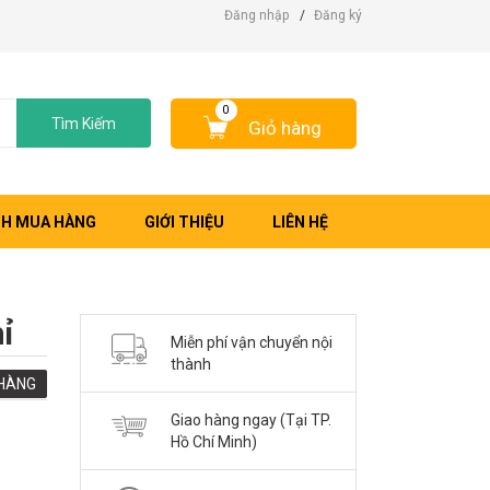
Đăng nhập
/
Đăng ký
0
Tìm Kiếm
Giỏ hàng
H MUA HÀNG
GIỚI THIỆU
LIÊN HỆ
ỉ
Miễn phí vận chuyển nội
thành
HÀNG
Giao hàng ngay (Tại TP.
Hồ Chí Minh)