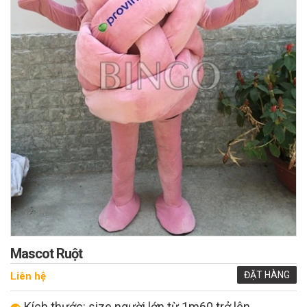
Mascot Ruột
ĐẶT HÀNG
Liên hệ
Kích thước: size người lớn từ 1m60 trở lên