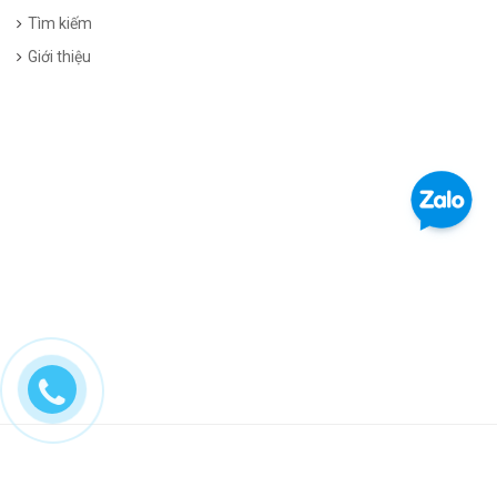
Tìm kiếm
Giới thiệu
© Bản quyền thuộc về Mascotviet | Cung cấp bởi Sapo | Liên
kết
dohoatrang.vn