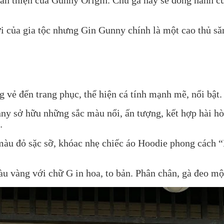
ới của gia tộc nhưng Gin Gunny chính là một cao thủ să
g vẻ đến trang phục, thể hiện cá tính mạnh mẽ, nổi bật.
y sở hữu những sắc màu nổi, ấn tượng, kết hợp hài hòa,
…
 màu đỏ sặc sỡ, khóac nhẹ chiếc áo Hoodie phong cách
 vàng với chữ G in hoa, to bản. Phân chân, gà đeo một 