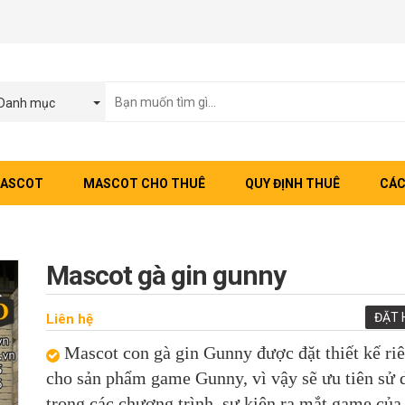
Danh mục
MASCOT
MASCOT CHO THUÊ
QUY ĐỊNH THUÊ
CÁC
Mascot gà gin gunny
ĐẶT 
Liên hệ
Mascot con gà gin Gunny được đặt thiết kế ri
cho sản phẩm game Gunny, vì vậy sẽ ưu tiên sử 
trong các chương trình, sự kiện ra mắt game của