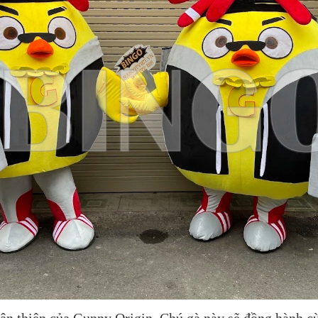
ân thiện của Gunny Origin. Chú gà này sẽ đồng hành c