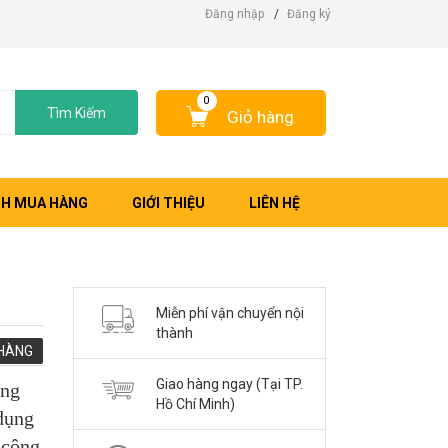
Đăng nhập
/
Đăng ký
0
Tìm Kiếm
Giỏ hàng
H MUA HÀNG
GIỚI THIỆU
LIÊN HỆ
Miễn phí vận chuyển nội
thành
HÀNG
Giao hàng ngay (Tại TP.
êng
Hồ Chí Minh)
dụng
 công