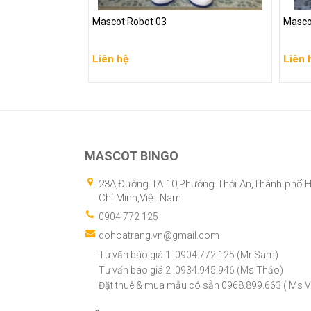
Mascot Robot 03
Masco
Liên hệ
Liên 
Liên hệ
Liên 
Xem chi tiết
Xem
MASCOT BINGO
23A,Đường TA 10,Phường Thới An,Thành phố 
Chí Minh,Việt Nam
0904 772 125
dohoatrang.vn@gmail.com
Tư vấn báo giá 1 :0904.772.125 (Mr Sam)
Tư vấn báo giá 2 :0934.945.946 (Ms Thảo)
Đặt thuê & mua mẫu có sẵn 0968.899.663 ( Ms V