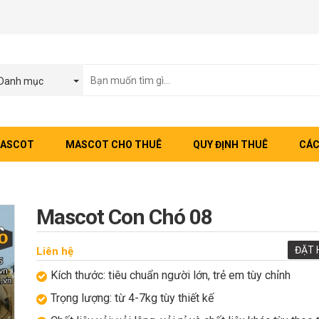
Danh mục
MASCOT
MASCOT CHO THUÊ
QUY ĐỊNH THUÊ
CÁC
Mascot Con Chó 08
ĐẶT 
Liên hệ
Kích thước: tiêu chuẩn người lớn, trẻ em tùy chỉnh
Trọng lượng: từ 4-7kg tùy thiết kế