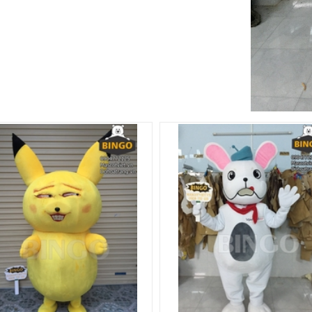
t Pikachu Siêu Bựa
Mascot Con Chó Trắng 01