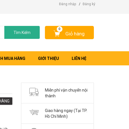
Đăng nhập
/
Đăng ký
0
Tìm Kiếm
Giỏ hàng
H MUA HÀNG
GIỚI THIỆU
LIÊN HỆ
Miễn phí vận chuyển nội
thành
HÀNG
Giao hàng ngay (Tại TP.
Hồ Chí Minh)