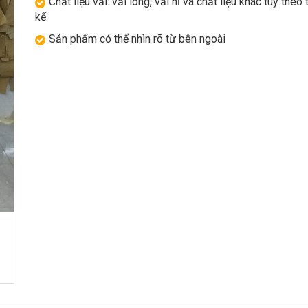
Chất liệu vải: vải lông, vải nỉ và chất liệu khác tùy theo 
kế
Sản phẩm có thể nhìn rõ từ bên ngoài