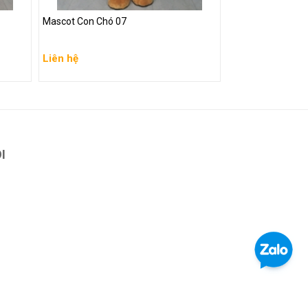
Mascot Con Chó 07
Liên hệ
Liên hệ
Xem chi tiết
I