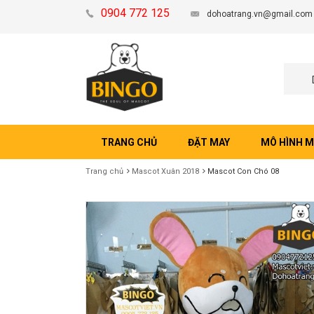
0904 772 125
dohoatrang.vn@gmail.com
TRANG CHỦ
ĐẶT MAY
MÔ HÌNH 
Trang chủ
Mascot Xuân 2018
Mascot Con Chó 08