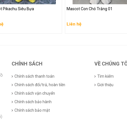
t Pikachu Siêu Bựa
Mascot Con Chó Trắng 01
hệ
Liên hệ
hệ
Liên hệ
 chi tiết
Xem chi tiết
CHÍNH SÁCH
VỀ CHÚNG TÔ
Hồ
Chính sách thanh toán
Tìm kiếm
Chính sách đổi/trả, hoàn tiền
Giới thiệu
Chính sách vận chuyển
Chính sách bảo hành
Chính sách bảo mật
i)