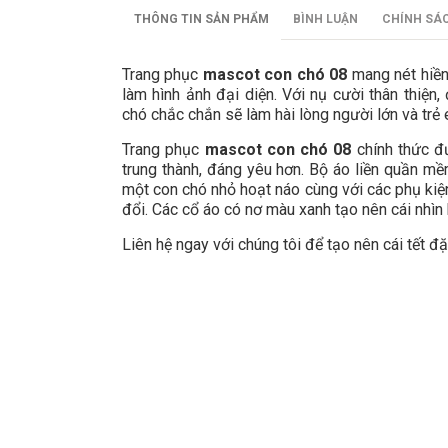
THÔNG TIN SẢN PHẨM
BÌNH LUẬN
CHÍNH SÁ
Trang phục
mascot con chó 08
mang nét hiền
làm hình ảnh đại diện. Với nụ cười thân thiện,
chó chắc chắn sẽ làm hài lòng người lớn và trẻ
Trang phục
mascot con chó 08
chính thức đ
trung thành, đáng yêu hơn. Bộ áo liền quần mề
một con chó nhỏ hoạt náo cùng với các phụ kiện
đổi. Các cổ áo có nơ màu xanh tạo nên cái nhìn 
Liên hệ ngay với chúng tôi để tạo nên cái tết đ