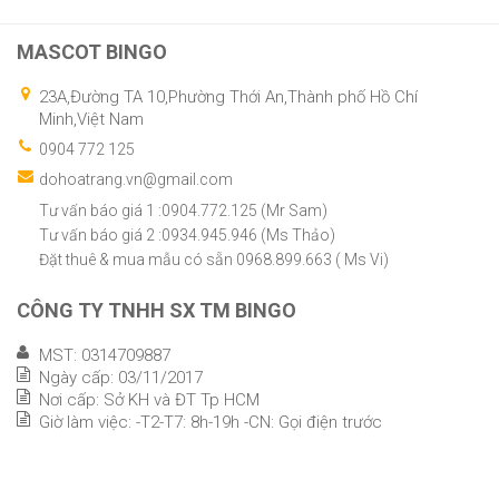
MASCOT BINGO
23A,Đường TA 10,Phường Thới An,Thành phố Hồ Chí
Minh,Việt Nam
0904 772 125
dohoatrang.vn@gmail.com
Tư vấn báo giá 1 :0904.772.125 (Mr Sam)
Tư vấn báo giá 2 :0934.945.946 (Ms Thảo)
Đặt thuê & mua mẫu có sẵn 0968.899.663 ( Ms Vi)
CÔNG TY TNHH SX TM BINGO
MST: 0314709887
Ngày cấp: 03/11/2017
Nơi cấp: Sở KH và ĐT Tp HCM
Giờ làm việc: -T2-T7: 8h-19h -CN: Gọi điện trước