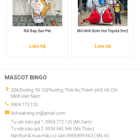
Rối Bay Sun Pet
Mô Hình Bơm Hơi Toyota 5m2
Liên hệ
Liên hệ
MASCOT BINGO
23A,Đường TA 10,Phường Thới An,Thành phố Hồ Chí
Minh,Việt Nam
0904 772 125
dohoatrang.vn@gmail.com
Tư vấn báo giá 1 :0904.772.125 (Mr Sam)
Tư vấn báo giá 2 :0934.945.946 (Ms Thảo)
Đặt thuê & mua mẫu có sẵn 0968.899.663 ( Ms Vi)