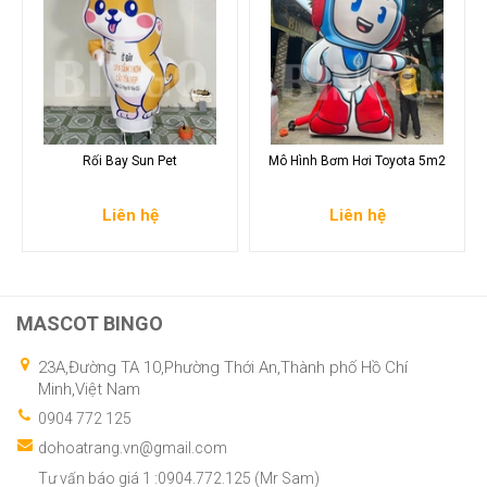
Rối Bay Sun Pet
Mô Hình Bơm Hơi Toyota 5m2
Liên hệ
Liên hệ
MASCOT BINGO
23A,Đường TA 10,Phường Thới An,Thành phố Hồ Chí
Minh,Việt Nam
0904 772 125
dohoatrang.vn@gmail.com
Tư vấn báo giá 1 :0904.772.125 (Mr Sam)