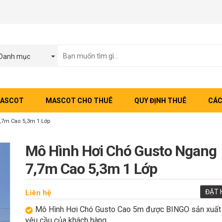
Danh mục
MASCOT
MASCOT CHO THUÊ
QUY ĐỊNH THUÊ
CÁC
,7m Cao 5,3m 1 Lớp
Mô Hình Hơi Chó Gusto Ngang
7,7m Cao 5,3m 1 Lớp
ĐẶT 
Liên hệ
Mô Hình Hơi Chó Gusto Cao 5m được BINGO sản xuất
yêu cầu của khách hàng.