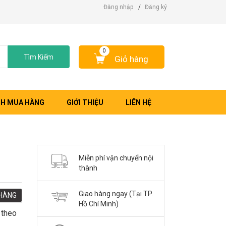
Đăng nhập
/
Đăng ký
0
Tìm Kiếm
Giỏ hàng
H MUA HÀNG
GIỚI THIỆU
LIÊN HỆ
Miễn phí vận chuyển nội
thành
Giao hàng ngay (Tại TP.
HÀNG
Hồ Chí Minh)
 theo