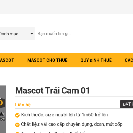
Danh mục
MASCOT
MASCOT CHO THUÊ
QUY ĐỊNH THUÊ
CÁC
Mascot Trái Cam 01
ĐẶT 
Liên hệ
Kích thước: size người lớn từ 1m60 trở lên
Chất liệu: vải cao cấp chuyên dụng, dcan, mút xốp