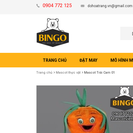
0904 772 125
dohoatrang.vn@gmail.com
TRANG CHỦ
ĐẶT MAY
MÔ HÌNH 
Trang chủ
Mascot thực vật
Mascot Trái Cam 01