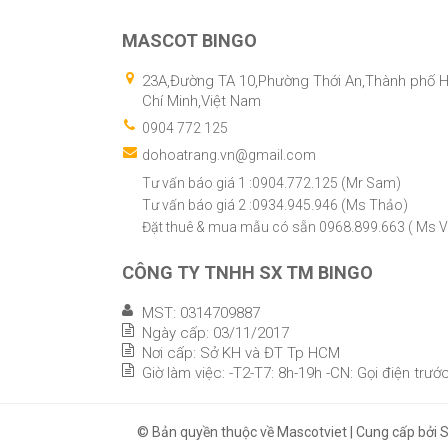
MASCOT BINGO
23A,Đường TA 10,Phường Thới An,Thành phố 
Chí Minh,Việt Nam
0904 772 125
dohoatrang.vn@gmail.com
Tư vấn báo giá 1 :0904.772.125 (Mr Sam)
Tư vấn báo giá 2 :0934.945.946 (Ms Thảo)
Đặt thuê & mua mẫu có sẵn 0968.899.663 ( Ms V
CÔNG TY TNHH SX TM BINGO
MST: 0314709887
Ngày cấp: 03/11/2017
Nơi cấp: Sở KH và ĐT Tp HCM
Giờ làm việc: -T2-T7: 8h-19h -CN: Gọi điện trướ
© Bản quyền thuộc về Mascotviet | Cung cấp bởi S