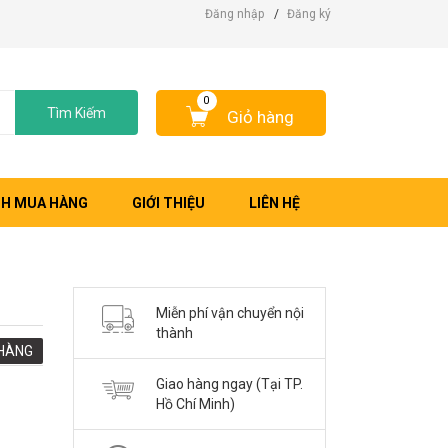
Đăng nhập
/
Đăng ký
0
Tìm Kiếm
Giỏ hàng
H MUA HÀNG
GIỚI THIỆU
LIÊN HỆ
Miễn phí vận chuyển nội
thành
HÀNG
Giao hàng ngay (Tại TP.
Hồ Chí Minh)