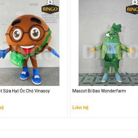
t Sữa Hạt Óc Chó Vinasoy
Mascot Bí Đao Wonderfarm
t Sữa Hạt Óc Chó Vinasoy
Mascot Bí Đao Wonderfarm
hệ
Liên hệ
hệ
Liên hệ
 chi tiết
Xem chi tiết