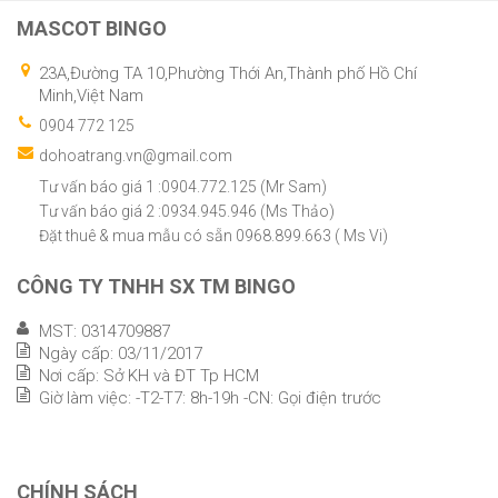
MASCOT BINGO
23A,Đường TA 10,Phường Thới An,Thành phố Hồ Chí
Minh,Việt Nam
0904 772 125
dohoatrang.vn@gmail.com
Tư vấn báo giá 1 :0904.772.125 (Mr Sam)
Tư vấn báo giá 2 :0934.945.946 (Ms Thảo)
Đặt thuê & mua mẫu có sẵn 0968.899.663 ( Ms Vi)
CÔNG TY TNHH SX TM BINGO
MST: 0314709887
Ngày cấp: 03/11/2017
Nơi cấp: Sở KH và ĐT Tp HCM
Giờ làm việc: -T2-T7: 8h-19h -CN: Gọi điện trước
CHÍNH SÁCH