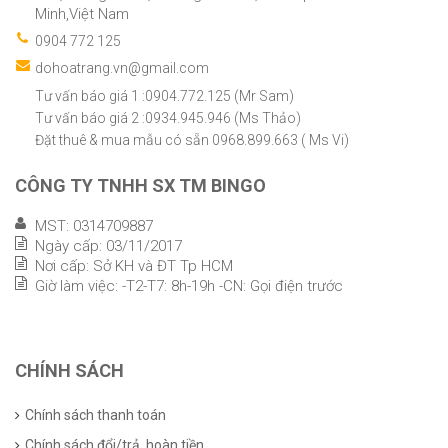
Minh,Việt Nam
0904 772 125
dohoatrang.vn@gmail.com
Tư vấn báo giá 1 :0904.772.125 (Mr Sam)
Tư vấn báo giá 2 :0934.945.946 (Ms Thảo)
Đặt thuê & mua mẫu có sẵn 0968.899.663 ( Ms Vi)
CÔNG TY TNHH SX TM BINGO
MST: 0314709887
Ngày cấp: 03/11/2017
Nơi cấp: Sở KH và ĐT Tp HCM
Giờ làm việc: -T2-T7: 8h-19h -CN: Gọi điện trước
CHÍNH SÁCH
Chính sách thanh toán
Chính sách đổi/trả, hoàn tiền