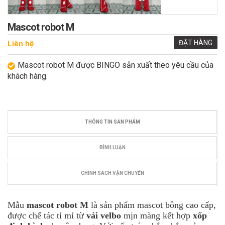
Mascot robot M
ĐẶT HÀNG
Liên hệ
Mascot robot M được BINGO sản xuất theo yêu cầu của
khách hàng.
THÔNG TIN SẢN PHẨM
BÌNH LUẬN
CHÍNH SÁCH VẬN CHUYỂN
Mẫu
mascot robot M
là sản phẩm mascot bông cao cấp,
được chế tác tỉ mỉ từ
vải velbo
mịn màng kết hợp
xốp