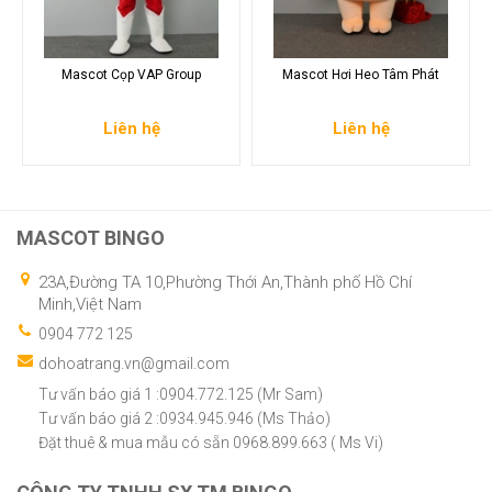
Mascot Cọp VAP Group
Mascot Hơi Heo Tâm Phát
Liên hệ
Liên hệ
MASCOT BINGO
23A,Đường TA 10,Phường Thới An,Thành phố Hồ Chí
Minh,Việt Nam
0904 772 125
dohoatrang.vn@gmail.com
Tư vấn báo giá 1 :0904.772.125 (Mr Sam)
Tư vấn báo giá 2 :0934.945.946 (Ms Thảo)
Đặt thuê & mua mẫu có sẵn 0968.899.663 ( Ms Vi)