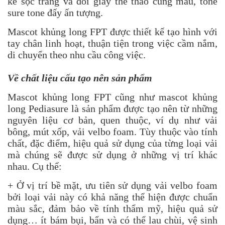
kẻ sọc trắng và đôi giày thể thao cùng màu, tone
sure tone đấy ấn tượng.
Mascot khủng long FPT được thiết kế tạo hình với
tay chân linh hoạt, thuận tiện trong việc cầm nắm,
di chuyển theo nhu cầu công việc.
Về chất liệu cấu tạo nên sản phẩm
Mascot khủng long FPT cũng như
mascot khủng
long Pediasure
là sản phẩm được tạo nên từ những
nguyên liệu cơ bản, quen thuộc, ví dụ như vải
bông, mút xốp, vải velbo foam. Tùy thuộc vào tính
chất, đặc điểm, hiệu quả sử dụng của từng loại vải
mà chúng sẽ được sử dụng ở những vị trí khác
nhau. Cụ thể:
+ Ở vị trí bề mặt, ưu tiên sử dụng vải velbo foam
bởi loại vải này có khả năng thể hiện được chuẩn
màu sắc, đảm bảo về tính thẩm mỹ, hiệu quả sử
dụng… ít bám bụi, bẩn và có thể lau chùi, vệ sinh