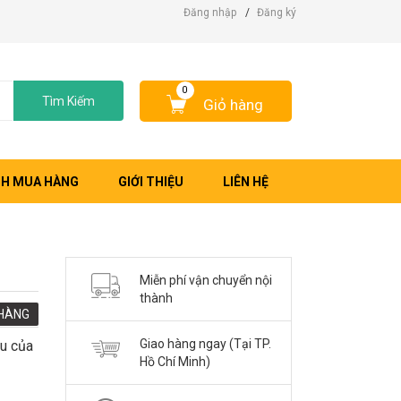
Đăng nhập
/
Đăng ký
0
Tìm Kiếm
Giỏ hàng
H MUA HÀNG
GIỚI THIỆU
LIÊN HỆ
Miễn phí vận chuyển nội
thành
HÀNG
Giao hàng ngay (Tại TP.
u của
Hồ Chí Minh)