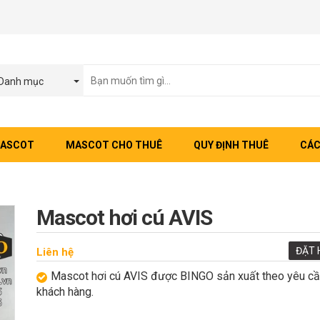
Danh mục
MASCOT
MASCOT CHO THUÊ
QUY ĐỊNH THUÊ
CÁC
Mascot hơi cú AVIS
ĐẶT 
Liên hệ
Mascot hơi cú AVIS được BINGO sản xuất theo yêu cầ
khách hàng.