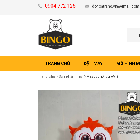
0904 772 125
dohoatrang.vn@gmail.com
TRANG CHỦ
ĐẶT MAY
MÔ HÌNH 
Trang chủ
Sản phẩm mới
Mascot hơi cú AVIS