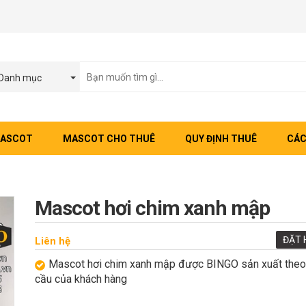
Danh mục
MASCOT
MASCOT CHO THUÊ
QUY ĐỊNH THUÊ
CÁC
Mascot hơi chim xanh mập
ĐẶT 
Liên hệ
Mascot hơi chim xanh mập được BINGO sản xuất theo
cầu của khách hàng