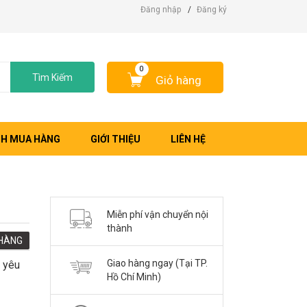
Đăng nhập
/
Đăng ký
0
Tìm Kiếm
Giỏ hàng
H MUA HÀNG
GIỚI THIỆU
LIÊN HỆ
Miễn phí vận chuyển nội
thành
HÀNG
Giao hàng ngay (Tại TP.
 yêu
Hồ Chí Minh)