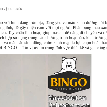
CH VẬN CHUYỂN
o với hình dáng tròn trịa, đáng yêu và màu xanh dương nổi b
 nghĩnh, dễ gây thiện cảm với mọi người. Phần bụng màu xan
ch. Tay chân linh hoạt, giúp mascot dễ dàng di chuyển và tư
ch hợp sử dụng trong các chương trình hoạt náo, khai trươn
nh và màu sắc sinh động, chim xanh mập là lựa chọn hoàn hả
i BINGO – đơn vị uy tín trong lĩnh vực thiết kế và gia công 