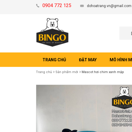
0904 772 125
dohoatrang.vn@gmail.com
TRANG CHỦ
ĐẶT MAY
MÔ HÌNH 
Trang chủ
Sản phẩm mới
Mascot hơi chim xanh mập