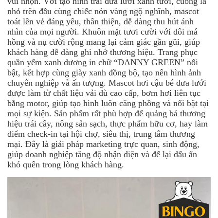
vui nhộn. Với tạo hình trái dưa lưới xanh tươi, cuống lá
nhỏ trên đầu cùng chiếc nón vàng ngộ nghĩnh, mascot
toát lên vẻ đáng yêu, thân thiện, dễ dàng thu hút ánh
nhìn của mọi người. Khuôn mặt tươi cười với đôi má
hồng và nụ cười rộng mang lại cảm giác gần gũi, giúp
khách hàng dễ dàng ghi nhớ thương hiệu. Trang phục
quần yếm xanh dương in chữ “DANNY GREEN” nổi
bật, kết hợp cùng giày xanh đồng bộ, tạo nên hình ảnh
chuyên nghiệp và ấn tượng. Mascot hơi cậu bé dưa lưới
được làm từ chất liệu vải dù cao cấp, bơm hơi liên tục
bằng motor, giúp tạo hình luôn căng phồng và nổi bật tại
mọi sự kiện. Sản phẩm rất phù hợp để quảng bá thương
hiệu trái cây, nông sản sạch, thực phẩm hữu cơ, hay làm
điểm check-in tại hội chợ, siêu thị, trung tâm thương
mại. Đây là giải pháp marketing trực quan, sinh động,
giúp doanh nghiệp tăng độ nhận diện và để lại dấu ấn
khó quên trong lòng khách hàng.