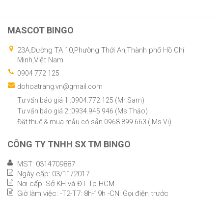
MASCOT BINGO
23A,Đường TA 10,Phường Thới An,Thành phố Hồ Chí
Minh,Việt Nam
0904 772 125
dohoatrang.vn@gmail.com
Tư vấn báo giá 1 :0904.772.125 (Mr Sam)
Tư vấn báo giá 2 :0934.945.946 (Ms Thảo)
Đặt thuê & mua mẫu có sẵn 0968.899.663 ( Ms Vi)
CÔNG TY TNHH SX TM BINGO
MST: 0314709887
Ngày cấp: 03/11/2017
Nơi cấp: Sở KH và ĐT Tp HCM
Giờ làm việc: -T2-T7: 8h-19h -CN: Gọi điện trước