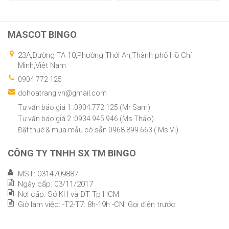
MASCOT BINGO
23A,Đường TA 10,Phường Thới An,Thành phố Hồ Chí
Minh,Việt Nam
0904 772 125
dohoatrang.vn@gmail.com
Tư vấn báo giá 1 :0904.772.125 (Mr Sam)
Tư vấn báo giá 2 :0934.945.946 (Ms Thảo)
Đặt thuê & mua mẫu có sẵn 0968.899.663 ( Ms Vi)
CÔNG TY TNHH SX TM BINGO
MST: 0314709887
Ngày cấp: 03/11/2017
Nơi cấp: Sở KH và ĐT Tp HCM
Giờ làm việc: -T2-T7: 8h-19h -CN: Gọi điện trước