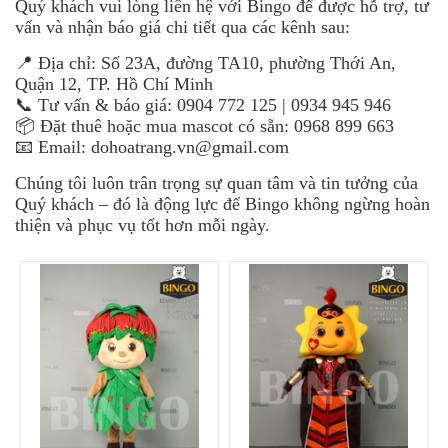
Quý khách vui lòng liên hệ với Bingo để được hỗ trợ, tư
vấn và nhận báo giá chi tiết qua các kênh sau:
📍 Địa chỉ: Số 23A, đường TA10, phường Thới An,
Quận 12, TP. Hồ Chí Minh
📞 Tư vấn & báo giá: 0904 772 125 | 0934 945 946
📦 Đặt thuê hoặc mua mascot có sẵn: 0968 899 663
📧 Email: dohoatrang.vn@gmail.com
Chúng tôi luôn trân trọng sự quan tâm và tin tưởng của
Quý khách – đó là động lực để Bingo không ngừng hoàn
thiện và phục vụ tốt hơn mỗi ngày.