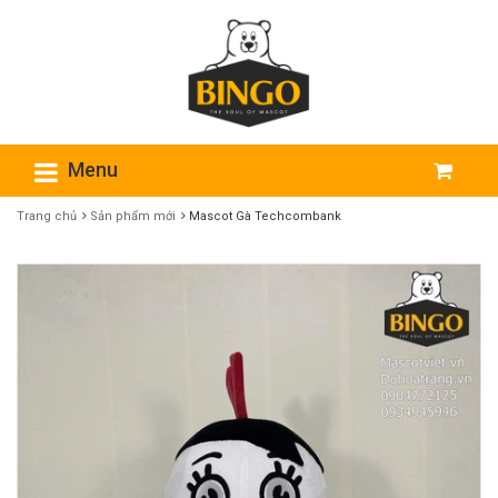
Menu
Trang chủ
Sản phẩm mới
Mascot Gà Techcombank