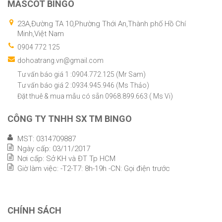
MASCOT BINGO
23A,Đường TA 10,Phường Thới An,Thành phố Hồ Chí
Minh,Việt Nam
0904 772 125
dohoatrang.vn@gmail.com
Tư vấn báo giá 1 :0904.772.125 (Mr Sam)
Tư vấn báo giá 2 :0934.945.946 (Ms Thảo)
Đặt thuê & mua mẫu có sẵn 0968.899.663 ( Ms Vi)
CÔNG TY TNHH SX TM BINGO
MST: 0314709887
Ngày cấp: 03/11/2017
Nơi cấp: Sở KH và ĐT Tp HCM
Giờ làm việc: -T2-T7: 8h-19h -CN: Gọi điện trước
CHÍNH SÁCH