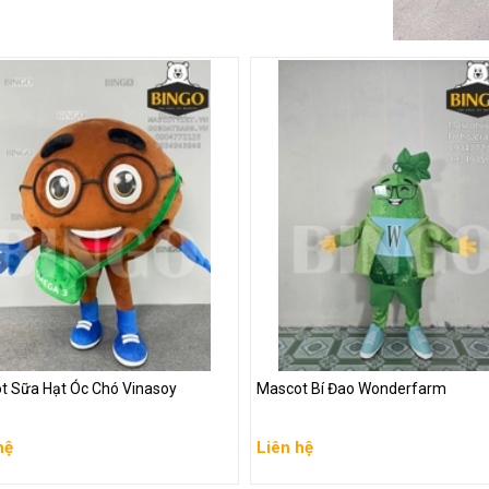
t Sữa Hạt Óc Chó Vinasoy
Mascot Bí Đao Wonderfarm
t Sữa Hạt Óc Chó Vinasoy
Mascot Bí Đao Wonderfarm
hệ
Liên hệ
hệ
Liên hệ
 chi tiết
Xem chi tiết