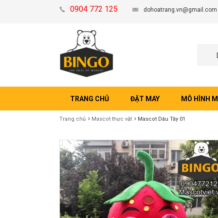
0904 772 125
dohoatrang.vn@gmail.com
TRANG CHỦ
ĐẶT MAY
MÔ HÌNH 
Trang chủ
Mascot thực vật
Mascot Dâu Tây 01