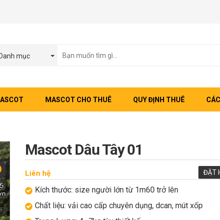
Danh mục
MASCOT
MASCOT CHO THUÊ
QUY ĐỊNH THUÊ
CÁC
Mascot Dâu Tây 01
ĐẶT 
Liên hệ
Kích thước: size người lớn từ 1m60 trở lên
Chất liệu: vải cao cấp chuyên dụng, dcan, mút xốp