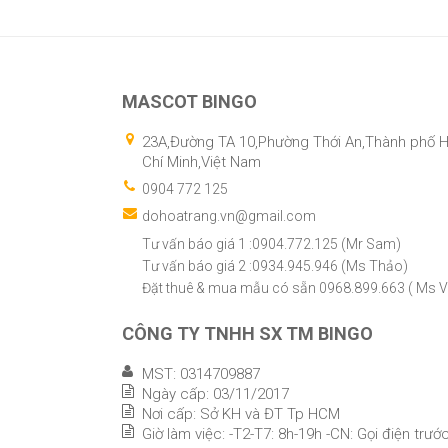
MASCOT BINGO
23A,Đường TA 10,Phường Thới An,Thành phố 
Chí Minh,Việt Nam
0904 772 125
dohoatrang.vn@gmail.com
Tư vấn báo giá 1 :0904.772.125 (Mr Sam)
Tư vấn báo giá 2 :0934.945.946 (Ms Thảo)
Đặt thuê & mua mẫu có sẵn 0968.899.663 ( Ms V
CÔNG TY TNHH SX TM BINGO
MST: 0314709887
Ngày cấp: 03/11/2017
Nơi cấp: Sở KH và ĐT Tp HCM
Giờ làm việc: -T2-T7: 8h-19h -CN: Gọi điện trướ