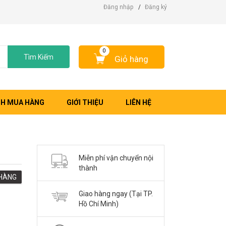
Đăng nhập
/
Đăng ký
0
Tìm Kiếm
Giỏ hàng
H MUA HÀNG
GIỚI THIỆU
LIÊN HỆ
Miễn phí vận chuyển nội
thành
HÀNG
Giao hàng ngay (Tại TP.
Hồ Chí Minh)