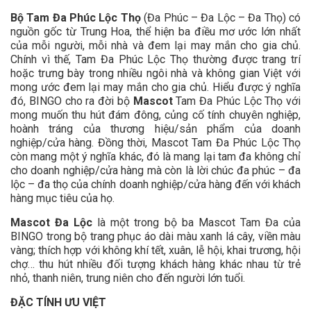
Bộ Tam Đa Phúc Lộc Thọ
(Đa Phúc – Đa Lộc – Đa Thọ) có
nguồn gốc từ Trung Hoa, thể hiện ba điều mơ ước lớn nhất
của mỗi người, mỗi nhà và đem lại may mắn cho gia chủ.
Chính vì thế, Tam Đa Phúc Lộc Thọ thường được trang trí
hoặc trưng bày trong nhiều ngôi nhà và không gian Việt với
mong ước đem lại may mắn cho gia chủ. Hiểu được ý nghĩa
đó, BINGO cho ra đời bộ
Mascot
Tam Đa Phúc Lộc Thọ với
mong muốn thu hút đám đông, củng cố tính chuyên nghiệp,
hoành tráng của thương hiệu/sản phẩm của doanh
nghiệp/cửa hàng. Đồng thời, Mascot Tam Đa Phúc Lộc Thọ
còn mang một ý nghĩa khác, đó là mang lại tam đa không chỉ
cho doanh nghiệp/cửa hàng mà còn là lời chúc đa phúc – đa
lộc – đa thọ của chính doanh nghiệp/cửa hàng đến với khách
hàng mục tiêu của họ.
Mascot Đa Lộc
là một trong bộ ba Mascot Tam Đa của
BINGO trong bộ trang phục áo dài màu xanh lá cây, viền màu
vàng; thích hợp với không khí tết, xuân, lễ hội, khai trương, hội
chợ… thu hút nhiều đối tượng khách hàng khác nhau từ trẻ
nhỏ, thanh niên, trung niên cho đến người lớn tuổi.
ĐẶC TÍNH ƯU VIỆT