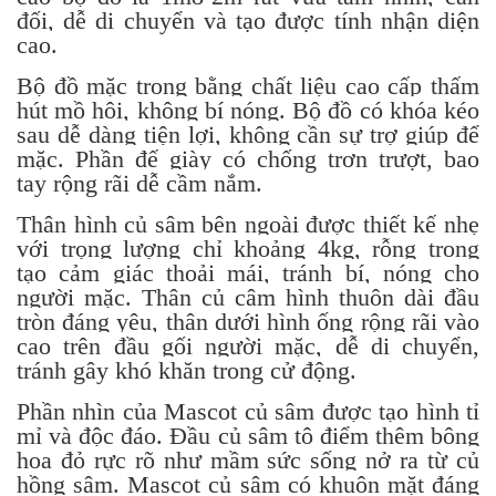
đối, dễ di chuyển và tạo được tính nhận diện
cao.
Bộ đồ mặc trong bằng chất liệu cao cấp thấm
hút mồ hôi, không bí nóng. Bộ đồ có khóa kéo
sau dễ dàng tiện lợi, không cần sự trợ giúp để
mặc. Phần đế giày có chống trơn trượt, bao
tay rộng rãi dễ cầm nắm.
Thân hình củ sâm bên ngoài được thiết kế nhẹ
với trọng lượng chỉ khoảng 4kg, rỗng trong
tạo cảm giác thoải mái, tránh bí, nóng cho
người mặc. Thân củ câm hình thuôn dài đầu
tròn đáng yêu, thân dưới hình ống rộng rãi vào
cao trên đầu gối người mặc, dễ di chuyển,
tránh gây khó khăn trong cử động.
Phần nhìn của Mascot củ sâm được tạo hình tỉ
mỉ và độc đáo. Đầu củ sâm tô điểm thêm bông
hoa đỏ rực rõ như mầm sức sống nở ra từ củ
hồng sâm. Mascot củ sâm có khuôn mặt đáng