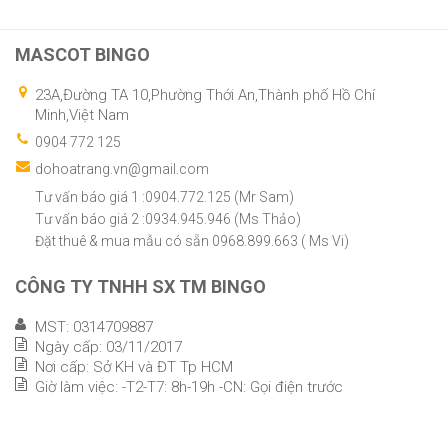
MASCOT BINGO
23A,Đường TA 10,Phường Thới An,Thành phố Hồ Chí
Minh,Việt Nam
0904 772 125
dohoatrang.vn@gmail.com
Tư vấn báo giá 1 :0904.772.125 (Mr Sam)
Tư vấn báo giá 2 :0934.945.946 (Ms Thảo)
Đặt thuê & mua mẫu có sẵn 0968.899.663 ( Ms Vi)
CÔNG TY TNHH SX TM BINGO
MST: 0314709887
Ngày cấp: 03/11/2017
Nơi cấp: Sở KH và ĐT Tp HCM
Giờ làm việc: -T2-T7: 8h-19h -CN: Gọi điện trước