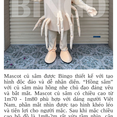
Mascot củ sâm được Bingo thiết kế với tạo
hình độc đáo và dễ nhận diện. “Hồng sâm”
với củ sâm màu hồng nhẹ chủ đạo đáng yêu
và bắt mắt. Mascot củ sâm có chiều cao từ
1m70 - 1m80 phù hợp với dáng người Việt
Nam, phần mắt nhìn được tạo hình khéo léo
và tiện lợi cho người mặc. Sau khi mặc chiều
cao bộ đồ là 1m8-2m rất vừa tầm nhìn, cân