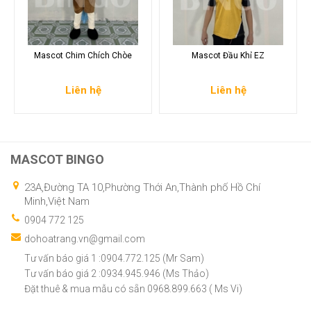
Mascot Chim Chích Chòe
Mascot Đầu Khỉ EZ
Liên hệ
Liên hệ
MASCOT BINGO
23A,Đường TA 10,Phường Thới An,Thành phố Hồ Chí
Minh,Việt Nam
0904 772 125
dohoatrang.vn@gmail.com
Tư vấn báo giá 1 :0904.772.125 (Mr Sam)
Tư vấn báo giá 2 :0934.945.946 (Ms Thảo)
Đặt thuê & mua mẫu có sẵn 0968.899.663 ( Ms Vi)