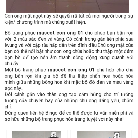
Con ong mật ngọt này sẽ quyến rũ tất cả mọi người trong sự
kiện/ chương trình mà chúng xuất hiện.
Bộ trang phục
mascot con ong 01
cho phép bạn bận rộn
với 2 màu sắc đen và vàng. Có cánh trong gắn liền phía sau
lwung và với cặp râu hấp dẫn trên đỉnh đầu.Chú ong mật của
bạn có thể nổi bật như con ong chúa hoặc thu thập một đám
bạn bè để tạo nên âm thanh sống động xung quanh với
chú ấy.
Một bộ trang phục
mascot con ong 01
phù hợp cho chú
ong bận rộn khi giả bộ để thu thập phấn hoa hoặc hòa
mình giữa những bông hoa khi mặc bộ đồ đen và màu vàng
sọc này..
Đôi cánh gắn vào thân ong tạo cảm hứng cho trí tưởng
tượng của chuyến bay của những chú ong đáng yêu, chăm
chỉ.
Đừng quên liên hệ Bingo để có thể được tư vấn miễn phí và
sở hữu những bộ trang phục hóa trang tuyệt vời này nhé!