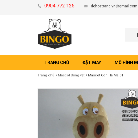
0904 772 125
dohoatrang.vn@gmail.com
TRANG CHỦ
ĐẶT MAY
MÔ HÌNH 
Trang chủ
Mascot động vật
Mascot Con Hà Mã 01