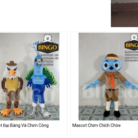
t Đại Bàng Và Chim Công
Mascot Chim Chích Chòe
t Đại Bàng Và Chim Công
Mascot Chim Chích Chòe
hệ
Liên hệ