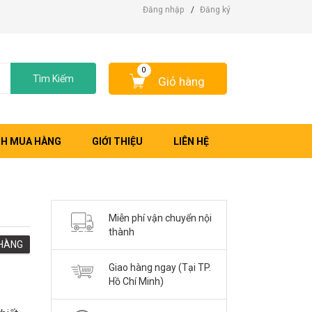
Đăng nhập
/
Đăng ký
0
Tìm Kiếm
Giỏ hàng
H MUA HÀNG
GIỚI THIỆU
LIÊN HỆ
Miễn phí vận chuyển nội
thành
HÀNG
Giao hàng ngay (Tại TP.
Hồ Chí Minh)