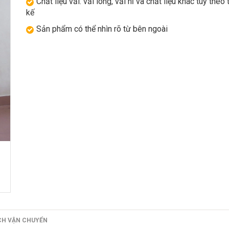
Chất liệu vải: vải lông, vải nỉ và chất liệu khác tùy theo 
kế
Sản phẩm có thể nhìn rõ từ bên ngoài
CH VẬN CHUYỂN