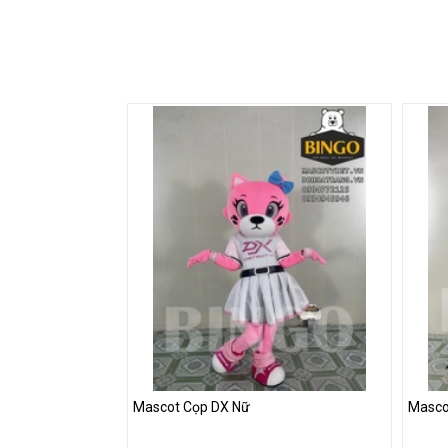
Mascot Cọp DX Nữ
Masco
Mascot Cọp DX Nữ
Masco
Liên hệ
Liên 