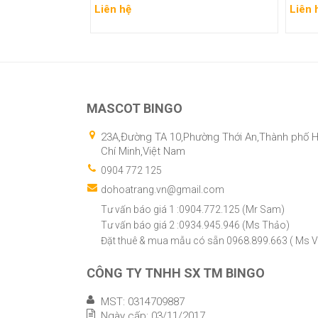
Liên hệ
Liên 
Xem chi tiết
Xem
MASCOT BINGO
23A,Đường TA 10,Phường Thới An,Thành phố 
Chí Minh,Việt Nam
0904 772 125
dohoatrang.vn@gmail.com
Tư vấn báo giá 1 :0904.772.125 (Mr Sam)
Tư vấn báo giá 2 :0934.945.946 (Ms Thảo)
Đặt thuê & mua mẫu có sẵn 0968.899.663 ( Ms V
CÔNG TY TNHH SX TM BINGO
MST: 0314709887
Ngày cấp: 03/11/2017