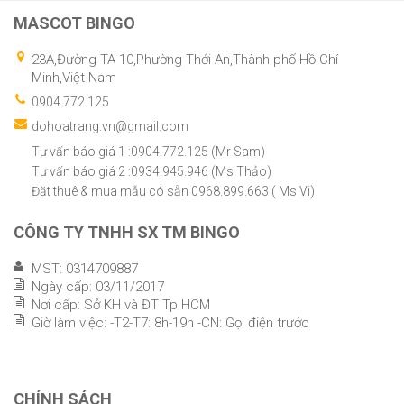
MASCOT BINGO
23A,Đường TA 10,Phường Thới An,Thành phố Hồ Chí
Minh,Việt Nam
0904 772 125
dohoatrang.vn@gmail.com
Tư vấn báo giá 1 :0904.772.125 (Mr Sam)
Tư vấn báo giá 2 :0934.945.946 (Ms Thảo)
Đặt thuê & mua mẫu có sẵn 0968.899.663 ( Ms Vi)
CÔNG TY TNHH SX TM BINGO
MST: 0314709887
Ngày cấp: 03/11/2017
Nơi cấp: Sở KH và ĐT Tp HCM
Giờ làm việc: -T2-T7: 8h-19h -CN: Gọi điện trước
CHÍNH SÁCH