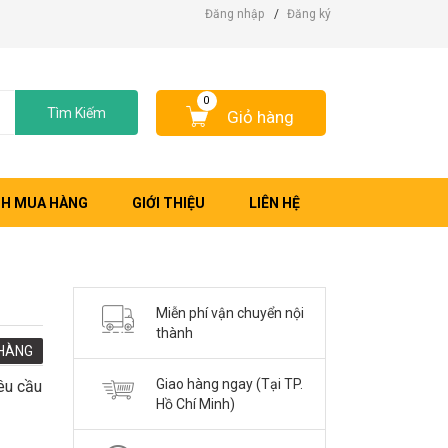
Đăng nhập
/
Đăng ký
0
Tìm Kiếm
Giỏ hàng
H MUA HÀNG
GIỚI THIỆU
LIÊN HỆ
Miễn phí vận chuyển nội
thành
HÀNG
Giao hàng ngay (Tại TP.
êu cầu
Hồ Chí Minh)