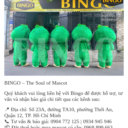
BINGO – The Soul of Mascot
Quý khách vui lòng liên hệ với Bingo để được hỗ trợ, tư
vấn và nhận báo giá chi tiết qua các kênh sau:
📍 Địa chỉ: Số 23A, đường TA10, phường Thới An,
Quận 12, TP. Hồ Chí Minh
📞 Tư vấn & báo giá: 0904 772 125 | 0934 945 946
📦 Đặt thuê hoặc mua mascot có sẵn: 0968 899 663