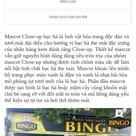
BÌNH LUẬN
CHÍNH SÁCH VẬN CHUYỂN
Mascot Close-up bạc hà là linh vật hóa trang độc đáo và
tươi mát đại diện cho hương vị bạc hà the mát đặc trưng
của nhãn hàng kem đánh răng Close-up. Thiết kế mascot
vẫn giữ nguyên hình dáng đáng yêu tròn trịa của nhóm
mascot Close-up nhưng được tinh chỉnh màu sắc để làm
nổi bật tinh chất bạc hà the mát. Mascot khoác lên mình
bộ trang phục màu xanh lá đậm và xanh lá nhạt hài hòa
mô phỏng sự tươi mới của lá bạc hà. Phần đầu mascot
được tạo hình lá bạc hà hoặc mầm cây cùng khuôn mặt
chú bé rạng rỡ với đôi mắt to tròn và má hồng đáng yêu
thể hiện sự tự tin và hơi thở thơm mát.