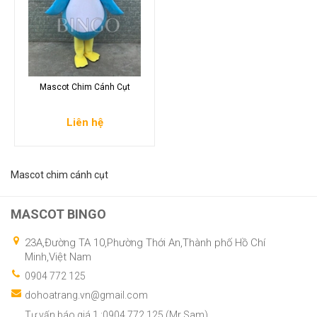
Mascot Chim Cánh Cụt
Liên hệ
Mascot chim cánh cụt
MASCOT BINGO
23A,Đường TA 10,Phường Thới An,Thành phố Hồ Chí
Minh,Việt Nam
0904 772 125
dohoatrang.vn@gmail.com
Tư vấn báo giá 1 :0904.772.125 (Mr Sam)