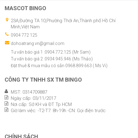
MASCOT BINGO
23A,Đường TA 10,Phường Thới An,Thành phố Hồ Chí
Minh,Việt Nam
0904 772 125
dohoatrang.vn@gmail.com
Tư vấn báo giá 1 :0904.772.125 (Mr Sam)
Tư vấn báo giá 2 :0934.945.946 (Ms Thảo)
Đặt thuê & mua mẫu có sẵn 0968.899.663 ( Ms Vi)
CÔNG TY TNHH SX TM BINGO
MST: 0314709887
Ngày cấp: 03/11/2017
Nơi cấp: Sở KH và ĐT Tp HCM
Giờ làm việc: -T2-T7: 8h-19h -CN: Gọi điện trước
CHÍNH SÁCH