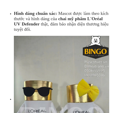
Hình dáng chuẩn xác:
Mascot được làm theo kích
thước và hình dáng của
chai mỹ phẩm L'Oréal
UV Defender
thật, đảm bảo nhận diện thương hiệu
tuyệt đối.