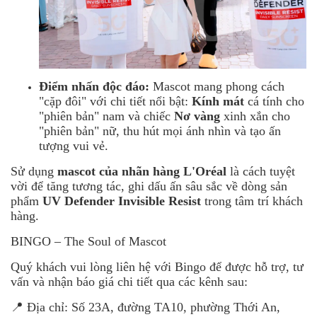
Điểm nhấn độc đáo:
Mascot mang phong cách
"cặp đôi" với chi tiết nổi bật:
Kính mát
cá tính cho
"phiên bản" nam và chiếc
Nơ vàng
xinh xắn cho
"phiên bản" nữ, thu hút mọi ánh nhìn và tạo ấn
tượng vui vẻ.
Sử dụng
mascot của nhãn hàng L'Oréal
là cách tuyệt
vời để tăng tương tác, ghi dấu ấn sâu sắc về dòng sản
phẩm
UV Defender Invisible Resist
trong tâm trí khách
hàng.
BINGO – The Soul of Mascot
Quý khách vui lòng liên hệ với Bingo để được hỗ trợ, tư
vấn và nhận báo giá chi tiết qua các kênh sau:
📍 Địa chỉ: Số 23A, đường TA10, phường Thới An,