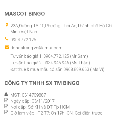
MASCOT BINGO
23A,Đường TA 10,Phường Thới An,Thành phố Hồ Chí
Minh,Việt Nam
0904 772 125
dohoatrang.vn@gmail.com
Tư vấn báo giá 1 :0904.772.125 (Mr Sam)
Tư vấn báo giá 2 :0934.945.946 (Ms Thảo)
Đặt thuê & mua mẫu có sẵn 0968.899.663 ( Ms Vi)
CÔNG TY TNHH SX TM BINGO
MST: 0314709887
Ngày cấp: 03/11/2017
Nơi cấp: Sở KH và ĐT Tp HCM
Giờ làm việc: -T2-T7: 8h-19h -CN: Gọi điện trước