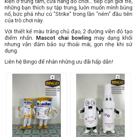
kiện ở trung tâm, cửa hàng đồ chơi... tiếp cận giới trẻ,
những bạn thích sự tập trung, luôn muốn mình bùng
nổ, bức phá như cú "Strike" trong lần "ném" đầu tiên
của trò chơi này.
Với
thiết kế màu trắng chủ đạo, 2 đường viền đỏ tạo
điểm nhấn.
Mascot chai bowling
may dạng khối
nhưng vẫn đảm bảo sự thoải mái, gọn nhẹ khi sử
dụng.
Liên hệ Bingo để nhân những ưu đãi hấp dẫn!