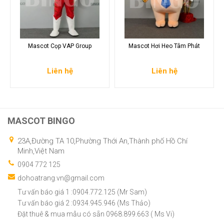
Mascot Cọp VAP Group
Mascot Hơi Heo Tâm Phát
Liên hệ
Liên hệ
MASCOT BINGO
23A,Đường TA 10,Phường Thới An,Thành phố Hồ Chí
Minh,Việt Nam
0904 772 125
dohoatrang.vn@gmail.com
Tư vấn báo giá 1 :0904.772.125 (Mr Sam)
Tư vấn báo giá 2 :0934.945.946 (Ms Thảo)
Đặt thuê & mua mẫu có sẵn 0968.899.663 ( Ms Vi)