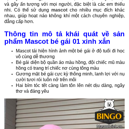
và gây ấn tượng với mọi người, đặc biệt là các em thiếu
nhi. Có thể sử dụng
mascot
cho nhiều mục đích khác
nhau, giúp hoạt náo không khí một cách chuyên nghiệp,
đẳng cấp hơn.
Thông tin mô tả khái quát về sản
phẩm Mascot bé gái 01 xinh xắn
Mascot tái hiện hình ảnh một bé gái ở độ tuổi đi học
vô cùng dễ thương
Bé gái diện bộ quần áo màu hồng, đội chiếc mũ màu
hồng có trang trí chiếc nơ cùng tông màu
Gương mặt bé gái cực kỳ thông minh, lanh lợi với nụ
cười tươi rói luôn nở trên môi
Hai bím tóc tết càng làm tôn lên nét dịu dàng, ngây
thơ và đáng yêu