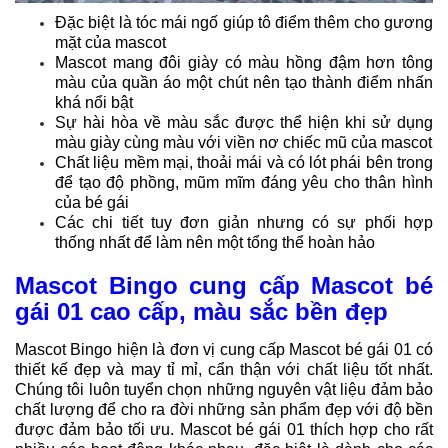
Đặc biệt là tóc mái ngố giúp tô điểm thêm cho gương
mặt của mascot
Mascot mang đôi giày có màu hồng đậm hơn tông
màu của quần áo một chút nên tạo thành điểm nhấn
khá nổi bật
Sự hài hòa về màu sắc được thể hiện khi sử dụng
màu giày cùng màu với viền nơ chiếc mũ của mascot
Chất liệu mềm mại, thoải mái và có lót phái bên trong
để tạo độ phồng, mũm mĩm đáng yêu cho thân hình
của bé gái
Các chi tiết tuy đơn giản nhưng có sự phối hợp
thống nhất để làm nên một tổng thể hoàn hảo
Mascot Bingo cung cấp Mascot bé
gái 01 cao cấp, màu sắc bền đẹp
Mascot Bingo hiện là đơn vị cung cấp Mascot bé gái 01 có
thiết kế đẹp và may tỉ mỉ, cẩn thận với chất liệu tốt nhất.
Chúng tôi luôn tuyển chọn những nguyên vật liệu đảm bảo
chất lượng để cho ra đời những sản phẩm đẹp với độ bền
được đảm bảo tối ưu. Mascot bé gái 01 thích hợp cho rất