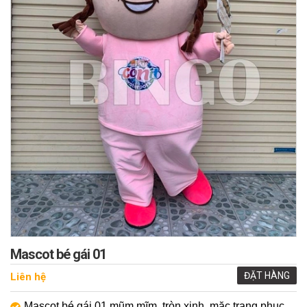
Mascot bé gái 01
ĐẶT HÀNG
Liên hệ
Mascot bé gái 01 mũm mĩm, tròn xinh, mặc trang phục