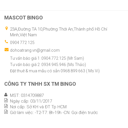
MASCOT BINGO
23A,Đường TA 10,Phường Thới An,Thành phố Hồ Chí
Minh,Việt Nam
0904 772 125
dohoatrang.vn@gmail.com
Tư vấn báo giá 1 :0904.772.125 (Mr Sam)
Tư vấn báo giá 2 :0934.945.946 (Ms Thảo)
Đặt thuê & mua mẫu có sẵn 0968.899.663 ( Ms Vi)
CÔNG TY TNHH SX TM BINGO
MST: 0314709887
Ngày cấp: 03/11/2017
Nơi cấp: Sở KH và ĐT Tp HCM
Giờ làm việc: -T2-T7: 8h-19h -CN: Gọi điện trước