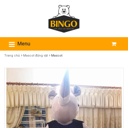
Menu
Trang chủ
Mascot động vật
Mascot