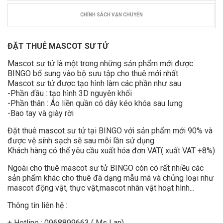
CHÍNH SÁCH VẬN CHUYỂN
ĐẶT THUÊ MASCOT SƯ TỬ
Mascot sư tử là một trong những sản phẩm mới được
BINGO bổ sung vào bộ sưu tập cho thuê mới nhất
Mascot sư tử được tạo hình làm các phần như sau
-Phần đầu : tạo hình 3D nguyên khối
-Phần thân : Áo liền quần có dây kéo khóa sau lưng
-Bao tay và giày rời
Đặt thuê mascot sư tử tại BINGO với sản phẩm mới 90% và
được vệ sính sạch sẽ sau mỗi lần sử dụng
Khách hàng có thể yêu cầu xuất hóa đơn VAT( xuất VAT +8%)
Ngoài cho thuê mascot sư tử BINGO còn có rất nhiều các
sản phẩm khác cho thuê đã dạng mẫu mã và chủng loại như
mascot động vật, thực vật,mascot nhân vật hoạt hình...
Thông tin liên hệ :
+ Hotline : 0968899663 ( Ms Lan)