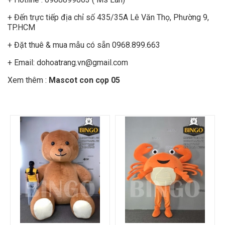
+ Đến trực tiếp địa chỉ số 435/35A Lê Văn Thọ, Phường 9,
TP.HCM
+ Đặt thuê & mua mẫu có sẵn 0968.899.663
+ Email: dohoatrang.vn@gmail.com
Xem thêm :
Mascot con cọp 05