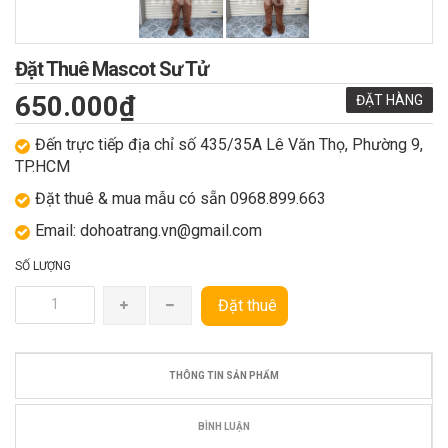
Đặt Thuê Mascot Sư Tử
650.000₫
ĐẶT HÀNG
Đến trực tiếp địa chỉ số 435/35A Lê Văn Thọ, Phường 9,
TP.HCM
Đặt thuê & mua mẫu có sẵn 0968.899.663
Email: dohoatrang.vn@gmail.com
SỐ LƯỢNG
Đặt thuê
THÔNG TIN SẢN PHẨM
BÌNH LUẬN