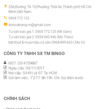
23A,Đường TA 10,Phường Thới An,Thành phố Hồ Chí
Minh,Việt Nam
0904 772 125
dohoatrang.vn@gmail.com
Tư vấn báo giá 1 :0904.772.125 (Mr Sam)
Tư vấn báo giá 2 :0934.945.946 (Ms Thảo)
Đặt thuê & mua mẫu có sẵn 0968.899.663 ( Ms Vi)
CÔNG TY TNHH SX TM BINGO
MST: 0314709887
Ngày cấp: 03/11/2017
Nơi cấp: Sở KH và ĐT Tp HCM
Giờ làm việc: -T2-T7: 8h-19h -CN: Gọi điện trước
CHÍNH SÁCH